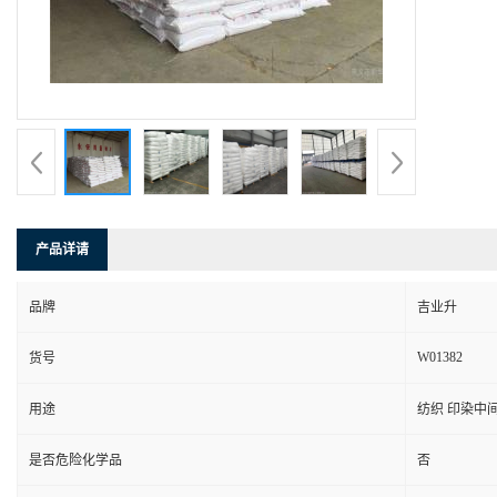
产品详请
品牌
吉业升
W01382
货号
用途
纺织 印染中
是否危险化学品
否