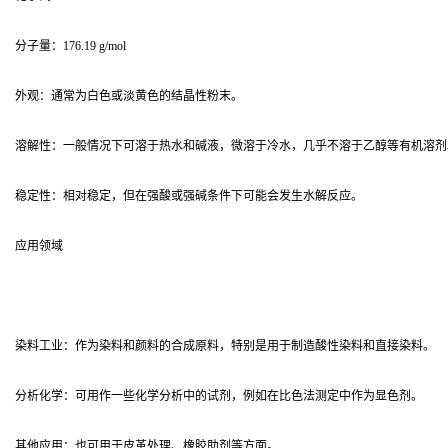
分子量：176.19 g/mol
外观：通常为白色或淡黄色的结晶性粉末。
溶解性：一般情况下可溶于热水和碱液，微溶于冷水，几乎不溶于乙醇等有机溶剂
稳定性：相对稳定，但在强酸或强碱条件下可能会发生水解反应。
应用领域
染料工业：作为染料和颜料的合成原料，特别是用于制造酸性染料和直接染料。
分析化学：可用作一些化学分析中的试剂，例如在比色法测定中作为显色剂。
其他应用：也可用于皮革处理、橡胶助剂等方面。