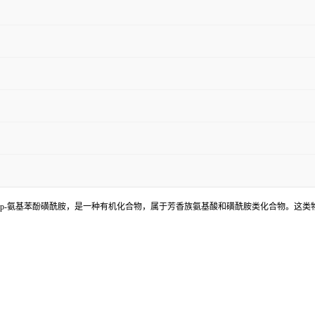
称为4-氨基苯磺酰胺或p-氨基苯酚磺酰胺，是一种有机化合物，属于芳香族氨基酸和磺酰胺类化合物