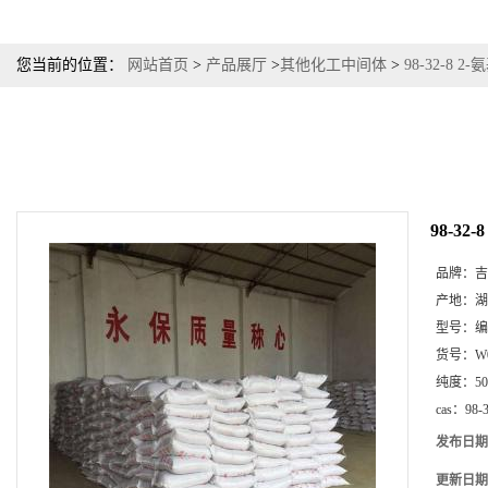
您当前的位置：
网站首页
>
产品展厅
>
其他化工中间体
>
98-32-8 
98-3
品牌：
吉
产地：
湖
型号：
编
货号：
W
纯度：
5
cas：
98-
发布日期
更新日期