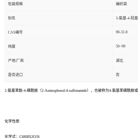
包装规格
编织袋
别名
3-氨基-4-羟基
98-32-8
CAS编号
50~99
纯度
产地/厂商
湖北
是否进口
否
2-氨基苯酚-4-磺酰胺（2-Aminophenol-4-sulfonamide），也被
化学性质
化学式：C6H8N2O3S