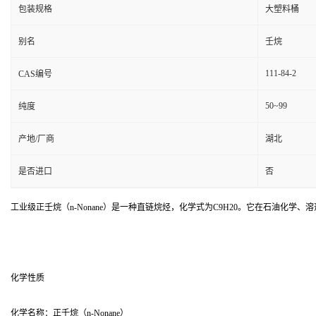
包装规格
大塑料桶
别名
壬烷
111-84-2
CAS编号
50~99
纯度
产地/厂商
湖北
是否进口
否
工业级正壬烷（n-Nonane）是一种直链烷烃，化学式为C9H20。它在石油化
化学性质
化学名称：正壬烷（n-Nonane）