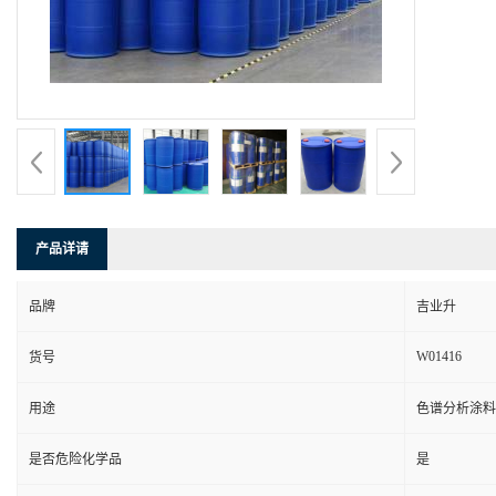
产品详请
品牌
吉业升
W01416
货号
用途
色谱分析涂料
是否危险化学品
是