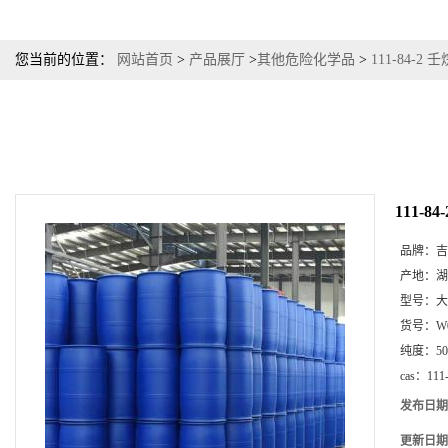
您当前的位置：
网站首页
>
产品展厅
>
其他危险化学品
>
111-84-
111-
品牌：
吉
产地：
湖
型号：
大
货号：
W
纯度：
5
cas：
111
发布日期
更新日期