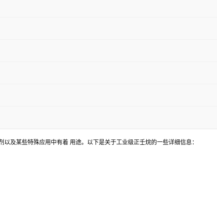
学、溶剂以及某些特殊应用中有着 用途。以下是关于工业级正壬烷的一些详细信息：