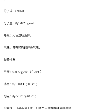
分子式：C9H20
分子量：约128.25 g/mol
外观：无色透明液体。
气味：具有轻微的烃类气味。
物理性质
密度：约0.72 g/cm3（在20°C）
沸点：约150.8°C (303.4°F)
熔点：约-53.7°C (-64.7°F)
溶解性：几乎不溶于水，但能与大多数有机溶剂混溶。