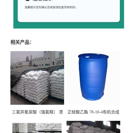
相关产品：
三氯异氰尿酸（强氯精） 漂
正硅酸乙酯 78-10-4有机合成
白剂消毒剂
精密铸造