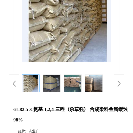
61-82-5 3-氨基-1,2,4-三唑（杀草强） 合成染料金属缓蚀
98%
品牌：
吉业升