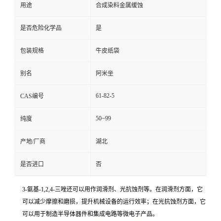
用途
合成染料金属缓蚀
是否危险化学品
是
包装规格
牛皮纸袋
别名
阿米坐
61-82-5
CAS编号
50~99
纯度
产地/厂商
湖北
是否进口
否
3-氨基-1,2,4-三唑还可以用作润滑剂、光抗蚀剂等。在润滑剂方面，它
可以减少摩擦和磨损，提升机械设备的运行效率；在光抗蚀剂方面，它
可以用于制造半导体器件和集成电路等微电子产品。