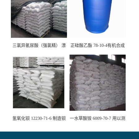
三氯异氰尿酸（强氯精） 漂
正硅酸乙酯 78-10-4有机合成
白剂消毒剂
精密铸造
氢氧化钡 12230-71-6 制造钡
一水草酸铵 6009-70-7 用以测
盐主要原料
定钙、铅及稀土金属离子