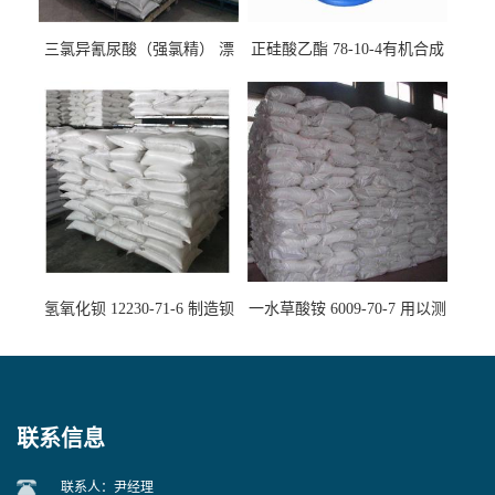
三氯异氰尿酸（强氯精） 漂
正硅酸乙酯 78-10-4有机合成
白剂消毒剂
精密铸造
氢氧化钡 12230-71-6 制造钡
一水草酸铵 6009-70-7 用以测
盐主要原料
定钙、铅及稀土金属离子
联系信息
联系人：尹经理