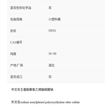
是否危险化学品
否
包装规格
小塑料桶
NPES
别名
CAS编号
50~99
纯度
产地/厂商
湖北
是否进口
否
中文名壬基酚聚氧乙烯醚硫酸钠
外文名sodium nonylphenol polyoxyethylene ether sulfate