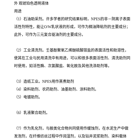
外 观琥珀色透明液体
用途
（1）石油助采剂。许多学者的研究结果标明，NPES的非－阴离子表面
活性剂特性，能让O/W乳状液的形成，可作为稠油降粘剂的主要成分；
此外，可作为三元复合驱油剂的主要成分。
（2）工业清洗剂。壬基酚聚氧乙烯醚硫酸铵盐的表面活性和助溶性，
使其在工业与民用清洗中有用途，可以和很多表面活性剂、清洗助剂同
时使用，如活性酶、次氯酸盐、氧化胺及其他洗涤助剂等。
（3）造纸工业。NPES用作蒸煮助剂
（4）染料助剂、农药助剂、油墨助剂、涂料助剂。
（5）电镀助剂。
（6）乳液聚合助剂。
（7）作为乳化剂，与胺类化合物共同使用作缓蚀剂，在水泥生产中做
发泡剂，在纤维纺丝过程中作润湿剂，以及钻井泥浆助剂、染料载体